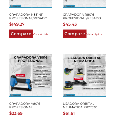
GRAPADORA N851NP
GRAPADORA R8016
PROFESIONAL/PESADO
PROFESIONAL/PESADO
$
149.27
$
45.43
Compare
Compare
Vista rápida
Vista rápida
GRAPADORA V8016
LIJADORA ORBITAL
PROFESIONAL
NEUMATICA RP27330
$
23.69
$
61.61