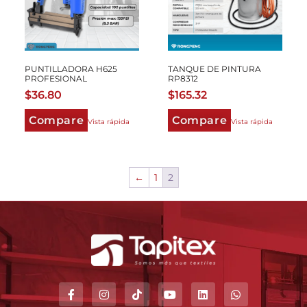
PUNTILLADORA H625
TANQUE DE PINTURA
PROFESIONAL
RP8312
$
36.80
$
165.32
Compare
Compare
Vista rápida
Vista rápida
←
1
2