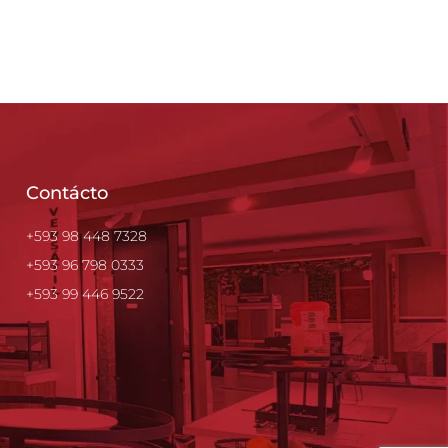
Contácto
+593 98 448 7328
+593 96 798 0333
+593 99 446 9522