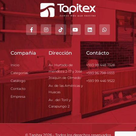
Compañia
Dirección
Contácto
Inicio
Av. Hurtado de
+593 98 448 7328
mendoza 2-17 y José
Categorías
+593 96 798 0333
Joaquín de Olmedo
Catálogo
+593 99 446 9522
Av. de las Américas y
Contacto
Huacas
Empresa
Av . del Toril y
Carapungo 2
© Tapitex 2026 - Todos los derechos reservados