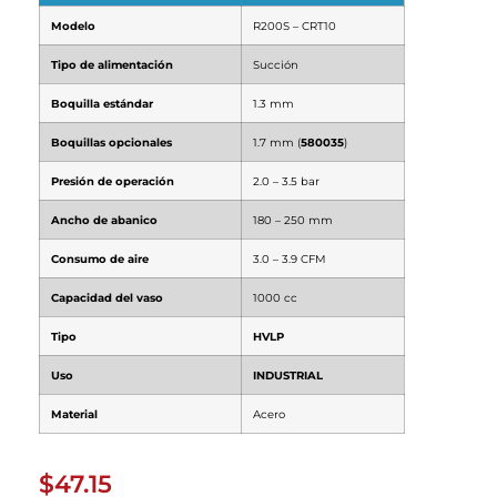
Modelo
R200S – CRT10
Tipo de alimentación
Succión
Boquilla estándar
1.3 mm
Boquillas opcionales
1.7 mm (
580035
)
Presión de operación
2.0 – 3.5 bar
Ancho de abanico
180 – 250 mm
Consumo de aire
3.0 – 3.9 CFM
Capacidad del vaso
1000 cc
Tipo
HVLP
Uso
INDUSTRIAL
Material
Acero
$
47.15