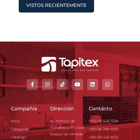
VISTOS RECIENTEMENTE
Compañia
Dirección
Contácto
Inicio
Av. Hurtado de
+593 98 448 7328
mendoza 2-17 y José
Categorías
+593 96 798 0333
Joaquín de Olmedo
Catálogo
+593 99 446 9522